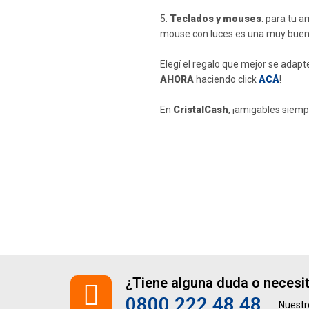
5.
Teclados y mouses
: para tu 
mouse con luces es una muy buen
Elegí el regalo que mejor se adapt
AHORA
haciendo click
ACÁ
!
En
CristalCash
, ¡amigables siemp
¿Tiene alguna duda o necesi
0800 222 48 48
Nuestr